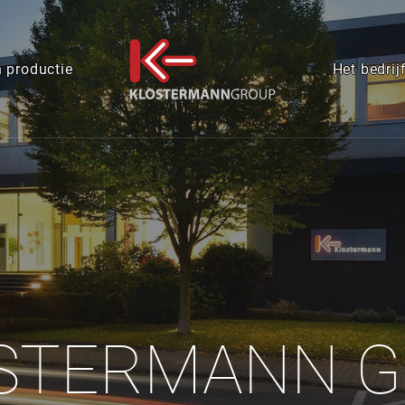
 productie
Het bedrij
STERMANN 